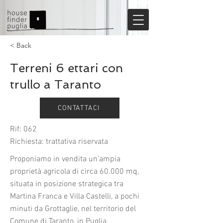
< Back
Terreni 6 ettari con
trullo a Taranto
CONTATTACI
Rif: 062
Richiesta: trattativa riservata
Proponiamo in vendita un’ampia
proprietà agricola di circa 60.000 mq,
situata in posizione strategica tra
Martina Franca e Villa Castelli, a pochi
minuti da Grottaglie, nel territorio del
Comune di Taranto, in Puglia.