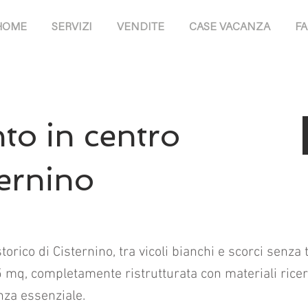
HOME
SERVIZI
VENDITE
CASE VACANZA
F
o in centro
ternino
torico di Cisternino, tra vicoli bianchi e scorci senz
5 mq, completamente ristrutturata con materiali rice
za essenziale.