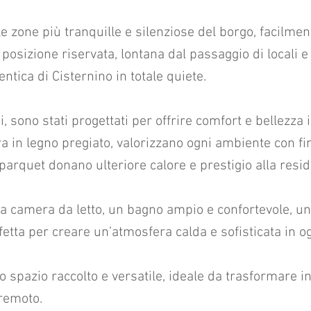
le zone più tranquille e silenziose del borgo, facilme
osizione riservata, lontana dal passaggio di locali e r
ntica di Cisternino in totale quiete.
, sono stati progettati per offrire comfort e bellezza in
 in legno pregiato, valorizzano ogni ambiente con fini
 parquet donano ulteriore calore e prestigio alla resi
a camera da letto, un bagno ampio e confortevole, un
etta per creare un’atmosfera calda e sofisticata in og
 spazio raccolto e versatile, ideale da trasformare in
 remoto.