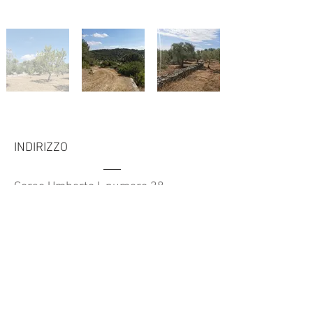
Indietro
INDIRIZZO
Avanti
Corso Umberto I, numero 28.
Cisternino (BR), Puglia
CONTATTI
housefinder.puglia@gmail.com
Whatsapp:
+39 389 6016 804