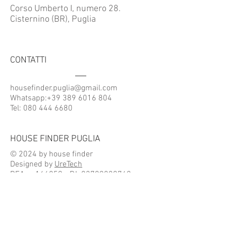
Corso Umberto I, numero 28.
Cisternino (BR), Puglia
CONTATTI
housefinder.puglia@gmail.com
Whatsapp:
+39 389 6016 804
Tel:
080 444 6680
HOUSE FINDER PUGLIA
© 2024 by house finder
Designed by
UreTech
REA n. 166859 - P.I.
02709880740
ACCETTIAMO